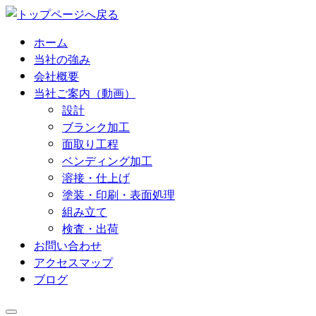
コ
ン
ホーム
テ
当社の強み
ン
会社概要
ツ
当社ご案内（動画）
へ
設計
ス
ブランク加工
キ
面取り工程
ッ
ベンディング加工
プ
溶接・仕上げ
塗装・印刷・表面処理
組み立て
検査・出荷
お問い合わせ
アクセスマップ
ブログ