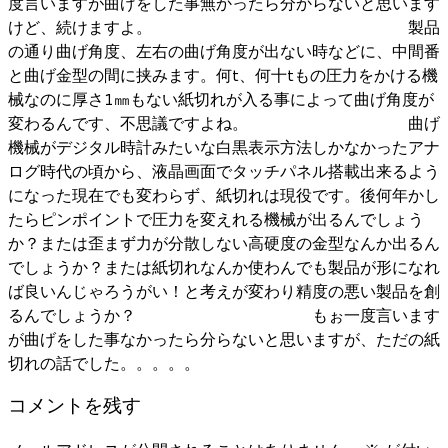
度言いますが曲げをした事無かったら分からないと思います
けど、続けますよ。 製品
の通り曲げ角度、左右の曲げ角度が出ない時などに、中間番
と曲げ金型の間に挟みます。何t、何十tもの圧力をかける機
械なのに厚さ1㎜もない紙切れが入る事によって曲げ角度が
変わるんです、不思議ですよね。 曲げ
機械がデジタル時計みたいな白黒表示方法しかなかったアナ
ログ時代の頃から、液晶画面でタッチパネル搭載出来るよう
になった現在でも変わらず、紙切れは現役です。後何年かし
たらピンポイントで圧力を変えれる機械が出るんでしょう
か？または歪まず力が分散しない高硬度の金型なんか出るん
でしょうか？または紙切れなんか使わんでも製品が形になれ
ば良いんじゃろうがい！と考えが変わり精度の悪い製品を創
るんでしょうか？ もぉ一度言います
が曲げをした事なかったら分らないと思いますが、ただの紙
切れの話でした。。。。。
コメントを残す