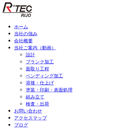
コ
ン
テ
ン
ホーム
ツ
当社の強み
へ
会社概要
ス
当社ご案内（動画）
キ
設計
ッ
ブランク加工
プ
面取り工程
ベンディング加工
溶接・仕上げ
塗装・印刷・表面処理
組み立て
検査・出荷
お問い合わせ
アクセスマップ
ブログ