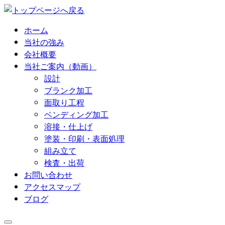
コ
ン
ホーム
テ
当社の強み
ン
会社概要
ツ
当社ご案内（動画）
へ
設計
ス
ブランク加工
キ
面取り工程
ッ
ベンディング加工
プ
溶接・仕上げ
塗装・印刷・表面処理
組み立て
検査・出荷
お問い合わせ
アクセスマップ
ブログ