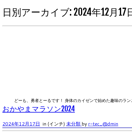
日別アーカイブ:
2024年12月17
どーも、勇者とーるです！ 身体のカイゼンで始めた趣味のランニング
おかやまマラソン2024
2024年12月17日
in (インチ)
未分類
by
r-tec_@dmin