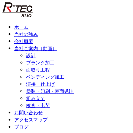
コ
ン
テ
ン
ホーム
ツ
当社の強み
へ
会社概要
ス
当社ご案内（動画）
キ
設計
ッ
ブランク加工
プ
面取り工程
ベンディング加工
溶接・仕上げ
塗装・印刷・表面処理
組み立て
検査・出荷
お問い合わせ
アクセスマップ
ブログ