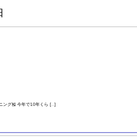
日
🎽 今年で10年くら […]