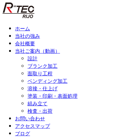
コ
ン
テ
ン
ホーム
ツ
当社の強み
へ
会社概要
ス
当社ご案内（動画）
キ
設計
ッ
ブランク加工
プ
面取り工程
ベンディング加工
溶接・仕上げ
塗装・印刷・表面処理
組み立て
検査・出荷
お問い合わせ
アクセスマップ
ブログ