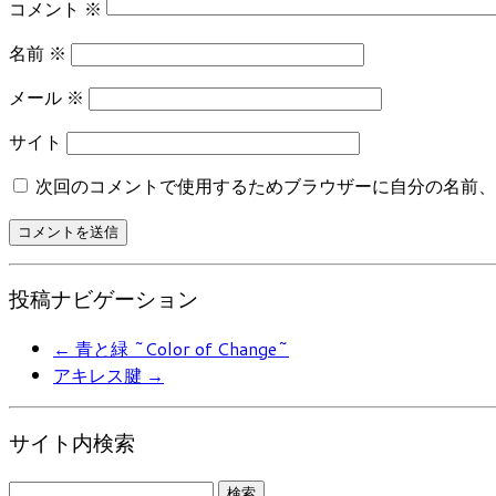
コメント
※
名前
※
メール
※
サイト
次回のコメントで使用するためブラウザーに自分の名前、
投稿ナビゲーション
←
青と緑 ~Color of Change~
アキレス腱
→
サイト内検索
検