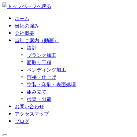
コ
ン
ホーム
テ
当社の強み
ン
会社概要
ツ
当社ご案内（動画）
へ
設計
ス
ブランク加工
キ
面取り工程
ッ
ベンディング加工
プ
溶接・仕上げ
塗装・印刷・表面処理
組み立て
検査・出荷
お問い合わせ
アクセスマップ
ブログ