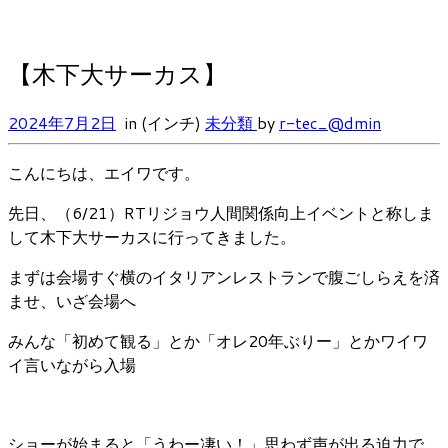
【木下大サーカス】
2024年7月2日
in (インチ)
未分類
by
r-tec_@dmin
こんにちは、エイワです。
先日、（6/21）RTリジョウ人間関係向上イベントと称しま
して木下大サーカスに行ってきました。
まずは会場すぐ横のイタリアンレストランで腹ごしらえを済
ませ、いざ会場へ
みんな「初めて観る」とか「オレ20年ぶりー」とかワイワ
イ言いながら入場
ショーが始まると「うわー凄い！」思わず声が出る迫力で