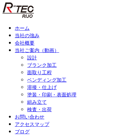
コ
ン
テ
ン
ホーム
ツ
当社の強み
へ
会社概要
ス
当社ご案内（動画）
キ
設計
ッ
ブランク加工
プ
面取り工程
ベンディング加工
溶接・仕上げ
塗装・印刷・表面処理
組み立て
検査・出荷
お問い合わせ
アクセスマップ
ブログ