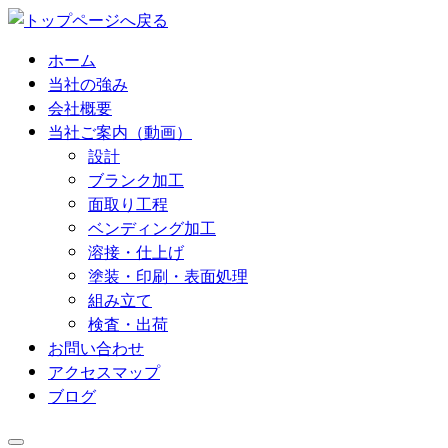
コ
ン
ホーム
テ
当社の強み
ン
会社概要
ツ
当社ご案内（動画）
へ
設計
ス
ブランク加工
キ
面取り工程
ッ
ベンディング加工
プ
溶接・仕上げ
塗装・印刷・表面処理
組み立て
検査・出荷
お問い合わせ
アクセスマップ
ブログ